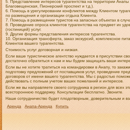
Представление интересов турагентства на территории Анапы 
Благовещенская, Пионерский проспект и т.д.).
Помощь в урегулировании конфликтов между Клиентом тураг
по размещения и организации отдыха Клиента.
Помощь в размещении туристов на запасных объектах в случ
Проведение опроса клиентов турагентства на предмет их у
(гостиницей) услуг.
Другие формы представления интересов турагентства.
Организация трансферта, заказ экскурсий, комплексное пит
Клиентов вашего турагентства.
Стоимость услуг договорная и низкая.
Если ваше туристическое агентство нуждается в присутствии сво
достаточно обратиться к нам и мы будем защищать ваши интере
Если вы не хотите тратиться на командировки в Анапу, то зака
подготовку предложений от поставщиков услуг, проведение пре
договоров от имени вашего турагентства. Мы с радостью помож
действовать с полным учетом ваших пожеланий и интересов.
Если же вы направляете своего сотрудника в регион для всех эти
всестороннюю поддержку. Консультации бесплатно. Звоните.
Наше сотрудничество будет плодотворным, доверительным и в
Аренда
Анапа-Аренда
Купить