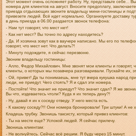
Этот момент очень осложняет работу. Ну, представьте себе... 
номера для клиентов на август. Вносите предоплату, заключаете
приезда отдыхающих звоните владельцу мини-гостиницы и подтв
привезете людей. Всё идет нормально. Организуете доставку ту
в день приезда в 06.00 раздается звонок телефона:
- Нам тут говорят, что мест нет!
- Как нет мест? Вы точно по адресу находитесь?
- Да. И хозяина зовут как в ваучере написано. Мы его по телеф
говорят, что мест нет. Что делать?!
- Минуту подождите, я сейчас перезвоню.
Звоним владельцу гостиницы:
- Алло, Федор Михайлович. Мне звонят мои клиенты и говорят, ч
клиенты, о которых мы позавчера разговаривали. Пускайте их, э
- Ой, привет! Да ты понимаешь, мне тут вчера кукушка народ пр
люди, не приедут. Чего стоять? Я и сдал эти номера.
- Постойте! Что значит не приедут? Что значит сдал? Я же звон
Вы что, издеваетесь чтоли? Куда я их теперь дену?!
- Ну, давай я их к соседу отведу. У него места есть.
- К какому соседу?!! Они номера бронировали! Три штуки! А не 
Кладешь трубку. Звонишь таксисту, который привез клиентов:
- Ты на месте еще? Успокой людей. Я сейчас прилечу.
Звонишь клиентам:
- Не волнуйтесь. Сейчас всё решим. Я буду через 15 минут.