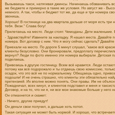
Вызываешь такси, натягивая джинсы. Начинаешь обзванивать в
же бюджете и примерно в такие же условия. Но август же - Высо
немного. А так, чтобы и бюджет тот же, да еще и три номера св
звонишь.
Хорошо! В гостинице на два квартала дальше от моря есть три 
тебя. Вези." Слава богу!
Прилетаешь на место. Люди стоят. Чемоданы. Дети маленькие. 
- Здравствуйте! Извините за накладку. Я нашел места. Давайте
номера. Вот договор с ним. Что я могу сейчас сделать? Давайте
Приехали на место. По дороге 5 минут слушал, "какое всё краси
клиенты безусловно. Они бронировали, предоплату перечислили 
вернул? Люди по фото именно эти номера выбирали. Детская пло
поделаешь.
Привозишь в другую гостиницу. Всем всё нравится. Люди остают
потому как всё подорожало и ты отдаешь свою комиссию, только
осадок, что это всё не по нормальному. Обещаешь одно, привози
подошли! И не очень страшно, что клиенты эти обязательно най
претензией. Их вполне можно понять. Они правы. Им не объяс
Пожадничал, всех кинул, и клиентов подставил и меня и таксист
Договор, и на то, что ни я, ни все мои знакомые больше у него н
Он отмахнется и скажет:
- Ничего, другие приедут!
Он деньги свои получил, а дальше хоть потоп.
Такая ситуация не может быть нормой. И хорошо, что встречаетс