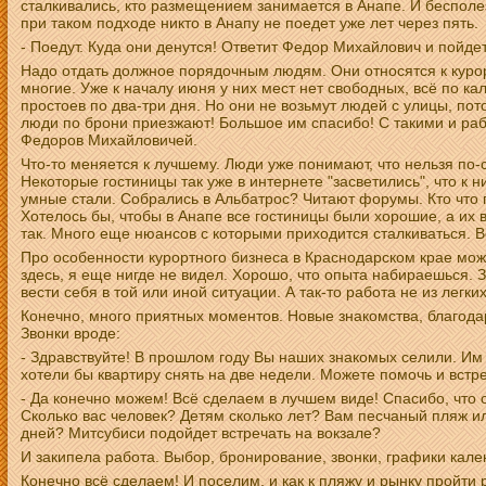
сталкивались, кто размещением занимается в Анапе. И бесполе
при таком подходе никто в Анапу не поедет уже лет через пять.
- Поедут. Куда они денутся! Ответит Федор Михайлович и пойдет
Надо отдать должное порядочным людям. Они относятся к курор
многие. Уже к началу июня у них мест нет свободных, всё по ка
простоев по два-три дня. Но они не возьмут людей с улицы, пот
люди по брони приезжают! Большое им спасибо! С такими и раб
Федоров Михайловичей.
Что-то меняется к лучшему. Люди уже понимают, что нельзя по-с
Некоторые гостиницы так уже в интернете "засветились", что к н
умные стали. Собрались в Альбатрос? Читают форумы. Кто что 
Хотелось бы, чтобы в Анапе все гостиницы были хорошие, а их
так. Много еще нюансов с которыми приходится сталкиваться. В
Про особенности курортного бизнеса в Краснодарском крае можн
здесь, я еще нигде не видел. Хорошо, что опыта набираешься. З
вести себя в той или иной ситуации. А так-то работа не из легк
Конечно, много приятных моментов. Новые знакомства, благода
Звонки вроде:
- Здравствуйте! В прошлом году Вы наших знакомых селили. Им
хотели бы квартиру снять на две недели. Можете помочь и встр
- Да конечно можем! Всё сделаем в лучшем виде! Спасибо, что 
Сколько вас человек? Детям сколько лет? Вам песчаный пляж и
дней? Митсубиси подойдет встречать на вокзале?
И закипела работа. Выбор, бронирование, звонки, графики кале
Конечно всё сделаем! И поселим, и как к пляжу и рынку пройти р