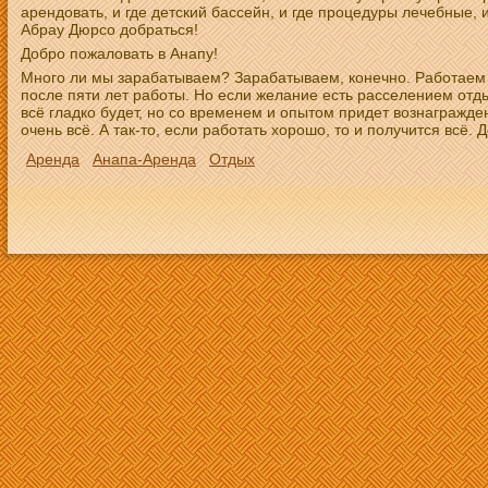
арендовать, и где детский бассейн, и где процедуры лечебные, 
Абрау Дюрсо добраться!
Добро пожаловать в Анапу!
Много ли мы зарабатываем? Зарабатываем, конечно. Работаем ж
после пяти лет работы. Но если желание есть расселением от
всё гладко будет, но со временем и опытом придет вознагражден
очень всё. А так-то, если работать хорошо, то и получится всё. 
Аренда
Анапа-Аренда
Отдых